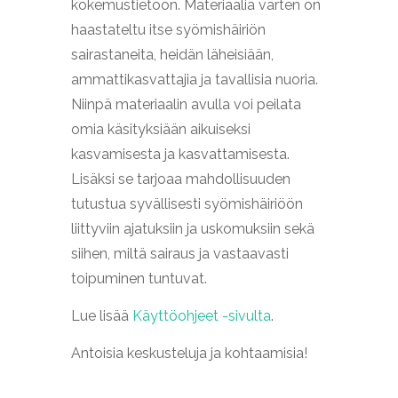
kokemustietoon. Materiaalia varten on
haastateltu itse syömishäiriön
sairastaneita, heidän läheisiään,
ammattikasvattajia ja tavallisia nuoria.
Niinpä materiaalin avulla voi peilata
omia käsityksiään aikuiseksi
kasvamisesta ja kasvattamisesta.
Lisäksi se tarjoaa mahdollisuuden
tutustua syvällisesti syömishäiriöön
liittyviin ajatuksiin ja uskomuksiin sekä
siihen, miltä sairaus ja vastaavasti
toipuminen tuntuvat.
Lue lisää
Käyttöohjeet -sivulta
.
Antoisia keskusteluja ja kohtaamisia!