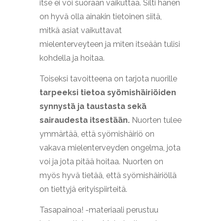
itse ei voi suoraan vaikuttaa. Silti hänen
on hyvä olla ainakin tietoinen siitä,
mitkä asiat vaikuttavat
mielenterveyteen ja miten itseään tulisi
kohdella ja hoitaa.
Toiseksi tavoitteena on tarjota nuorille
tarpeeksi tietoa syömishäiriöiden
synnystä ja taustasta sekä
sairaudesta itsestään.
Nuorten tulee
ymmärtää, että syömishäiriö on
vakava mielenterveyden ongelma, jota
voi ja jota pitää hoitaa. Nuorten on
myös hyvä tietää, että syömishäiriöllä
on tiettyjä erityispiirteitä.
Tasapainoa! -materiaali perustuu