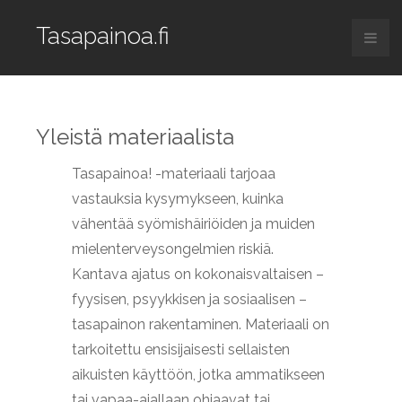
Tasapainoa.fi
Yleistä materiaalista
Tasapainoa! -materiaali tarjoaa
vastauksia kysymykseen, kuinka
vähentää syömishäiriöiden ja muiden
mielenterveysongelmien riskiä.
Kantava ajatus on kokonaisvaltaisen –
fyysisen, psyykkisen ja sosiaalisen –
tasapainon rakentaminen. Materiaali on
tarkoitettu ensisijaisesti sellaisten
aikuisten käyttöön, jotka ammatikseen
tai vapaa-ajallaan ohjaavat tai