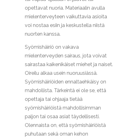
opettavat nuoria. Materiaalin avulla
mielenterveyteen vaikuttavia asioita
voi nostaa esiin ja keskustella niistä
nuorten kanssa.
Syömishäiriö on vakava
mielenterveyden sairaus, jota voivat
sairastaa kaikenikäiset miehet ja naiset.
Oireilu alkaa usein nuoruusiässä.
Syömishäiriöiden ennaltaehkäisy on
mahdollista. Tärkeintä ei ole se, että
opettaja tai ohjaaja tietää
syömishäiriöistä mahdollisimman
paljon tai osaa asiat täydellisesti.
Olennaista on, että syömishäiriöistä
puhutaan sekä oman kehon