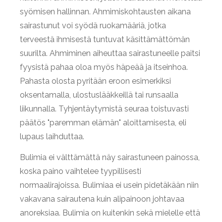
syömisen hallinnan. Ahmimiskohtausten aikana
sairastunut voi syödä ruokamääriä, jotka
terveestä ihmisestä tuntuvat käsittämättömän
suurilta. Ahmiminen aiheuttaa sairastuneelle paitsi
fyysistä pahaa oloa myös häpeää ja itseinhoa.
Pahasta olosta pyritään eroon esimerkiksi
oksentamalla, ulostuslääkkeillä tai runsaalla
liikunnalla. Tyhjentäytymistä seuraa toistuvasti
päätös "paremman elämän" aloittamisesta, eli
lupaus laihduttaa.
Bulimia ei välttämättä näy sairastuneen painossa,
koska paino vaihtelee tyypillisesti
normaalirajoissa. Bulimiaa ei usein pidetäkään niin
vakavana sairautena kuin alipainoon johtavaa
anoreksiaa. Bulimia on kuitenkin sekä mielelle että