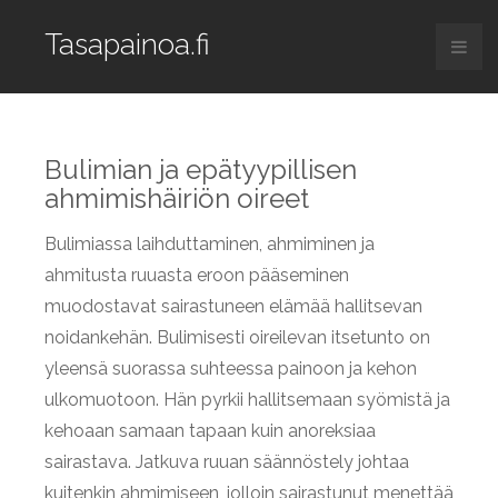
Tasapainoa.fi
Bulimian ja epätyypillisen
ahmimishäiriön oireet
Bulimiassa laihduttaminen, ahmiminen ja
ahmitusta ruuasta eroon pääseminen
muodostavat sairastuneen elämää hallitsevan
noidankehän. Bulimisesti oireilevan itsetunto on
yleensä suorassa suhteessa painoon ja kehon
ulkomuotoon. Hän pyrkii hallitsemaan syömistä ja
kehoaan samaan tapaan kuin anoreksiaa
sairastava. Jatkuva ruuan säännöstely johtaa
kuitenkin ahmimiseen, jolloin sairastunut menettää