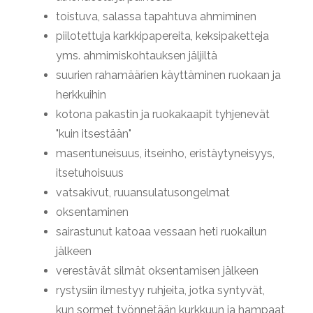
toistuva, salassa tapahtuva ahmiminen
piilotettuja karkkipapereita, keksipaketteja
yms. ahmimiskohtauksen jäljiltä
suurien rahamäärien käyttäminen ruokaan ja
herkkuihin
kotona pakastin ja ruokakaapit tyhjenevät
"kuin itsestään"
masentuneisuus, itseinho, eristäytyneisyys,
itsetuhoisuus
vatsakivut, ruuansulatusongelmat
oksentaminen
sairastunut katoaa vessaan heti ruokailun
jälkeen
verestävät silmät oksentamisen jälkeen
rystysiin ilmestyy ruhjeita, jotka syntyvät,
kun sormet työnnetään kurkkuun ja hampaat