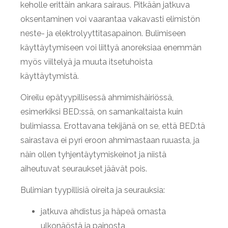
keholle erittäin ankara sairaus. Pitkään jatkuva
oksentaminen voi vaarantaa vakavasti elimistön
neste- ja elektrolyyttitasapainon. Bulimiseen
käyttäytymiseen voi liittyä anoreksiaa enemmän
myös viiltelyä ja muuta itsetuhoista
käyttäytymistä.
Oireilu epätyypillisessä ahmimishäiriössä,
esimerkiksi BED:ssä, on samankaltaista kuin
bulimiassa. Erottavana tekijänä on se, että BED:tä
sairastava ei pyri eroon ahmimastaan ruuasta, ja
näin ollen tyhjentäytymiskeinot ja niistä
aiheutuvat seuraukset jäävät pois.
Bulimian tyypillisiä oireita ja seurauksia:
jatkuva ahdistus ja häpeä omasta
ulkonäöstä ja painosta