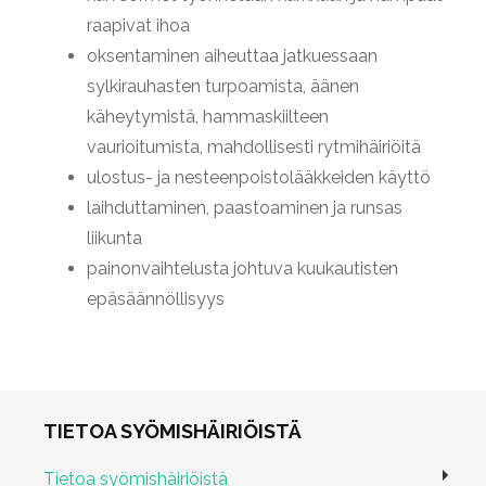
raapivat ihoa
oksentaminen aiheuttaa jatkuessaan
sylkirauhasten turpoamista, äänen
käheytymistä, hammaskiilteen
vaurioitumista, mahdollisesti rytmihäiriöitä
ulostus- ja nesteenpoistolääkkeiden käyttö
laihduttaminen, paastoaminen ja runsas
liikunta
painonvaihtelusta johtuva kuukautisten
epäsäännöllisyys
TIETOA SYÖMISHÄIRIÖISTÄ
Tietoa syömishäiriöistä