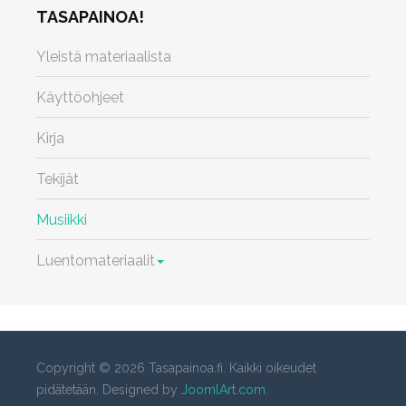
TASAPAINOA!
Yleistä materiaalista
Käyttöohjeet
Kirja
Tekijät
Musiikki
Luentomateriaalit
Copyright © 2026 Tasapainoa.fi. Kaikki oikeudet
pidätetään. Designed by
JoomlArt.com
.